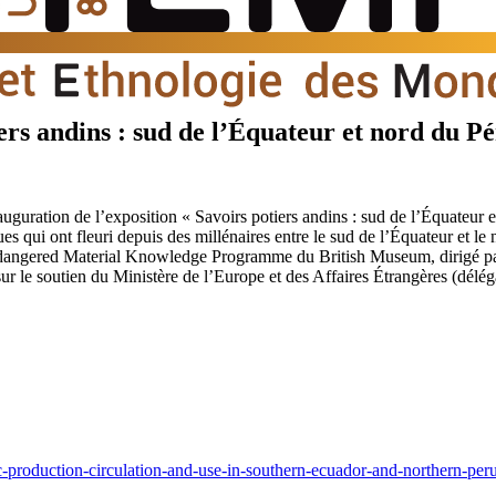
ers andins : sud de l’Équateur et nord du P
uration de l’exposition « Savoirs potiers andins : sud de l’Équateur et
ues qui ont fleuri depuis des millénaires entre le sud de l’Équateur et le
e Endangered Material Knowledge Programme du British Museum, dirigé p
le soutien du Ministère de l’Europe et des Affaires Étrangères (délé
production-circulation-and-use-in-southern-ecuador-and-northern-peru