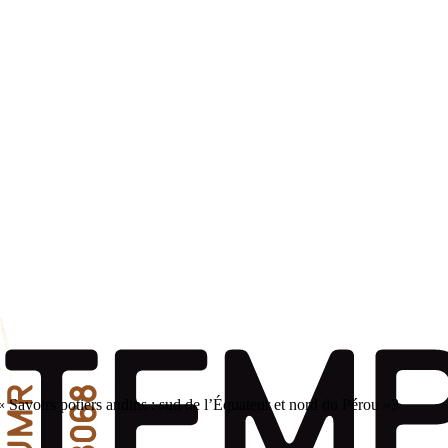
« Savoirs potiers andins : sud de l’Équateur et nord du Pérou »
3