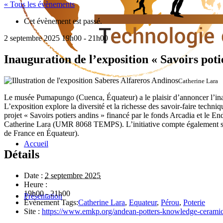
« Tous les évènements
Cet évènement est passé.
2 septembre 2025 19h00
-
21h00
Inauguration de l’exposition « Savoirs poti
Catherine Lara
Le musée Pumapungo (Cuenca, Équateur) a le plaisir d’annoncer l’inaug
L’exposition explore la diversité et la richesse des savoir-faire techniq
projet « Savoirs potiers andins » financé par le fonds Arcadia et l
Catherine Lara (UMR 8068 TEMPS). L’initiative compte également sur 
de France en Équateur).
Accueil
Détails
Date :
2 septembre 2025
Heure :
19h00 - 21h00
Présentation
Évènement Tags:
Catherine Lara
,
Equateur
,
Pérou
,
Poterie
Site :
https://www.emkp.org/andean-potters-knowledge-ceramic-