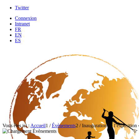
Twitter
Connexion
Intranet
FR
EN
ES
Vous êtes ici :
Accueil
1
/
Évènements
2
/
Inauguration de l’exposition 