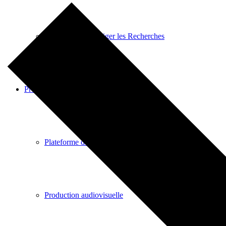
Habilitations à Diriger les Recherches
Production scientifique
Plateforme de référentiels
Production audiovisuelle