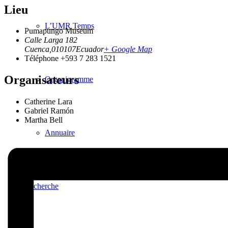
Lieu
L’UMR Temps
Pumapungo Museum
Calle Larga 182
Cuenca
,
010107
Ecuador
+ Google Map
Téléphone
+593 7 283 1521
Organisateurs
Organigramme
Catherine Lara
Gabriel Ramón
Martha Bell
Annuaire
Recherche