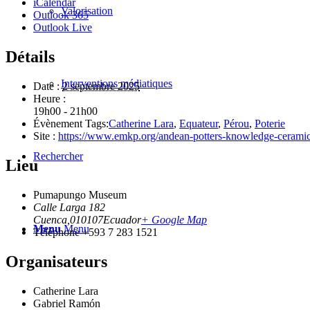
iCalendar
Valorisation
Outlook 365
Outlook Live
Détails
Interventions médiatiques
Date :
2 septembre 2025
Heure :
19h00 - 21h00
Évènement Tags:
Catherine Lara
,
Equateur
,
Pérou
,
Poterie
Site :
https://www.emkp.org/andean-potters-knowledge-ceramic-
Rechercher
Lieu
Pumapungo Museum
Calle Larga 182
Cuenca
,
010107
Ecuador
+ Google Map
Menu
Menu
Téléphone
+593 7 283 1521
Organisateurs
Catherine Lara
Gabriel Ramón