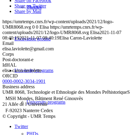
Share on Facebook
Share on Twitter
Themes
Share by Mail
https://umrtemps.cnrs.fr/wp-content/uploads/2021/12/logo-
UMR8068.svg
0
0
Elisa
https://umrtemps.cnrs.fr/wp-
content/uploads/2021/12/logo-UMR8068.svg
Elisa
2021-11-07
08:40:19
2021-11-07 08:40:19
Elisa Caron-Laviolette
Excavation ground
Email
elisa.laviolette@gmail.com
Corps
Post-doctorant-e
IdHAL
elisa-caron-laviolette
University programs
ORCID
0000-0002-3034-1901
Business address
UMR 8068, Technologie et Ethnologie des Mondes PréhistoriqueS
MSH Mondes, Bâtiment René Ginouvès
University programs
21 Allée de l’Université
F-92023 Nanterre Cedex
© Copyright - UMR Temps
Twitter
PHDs