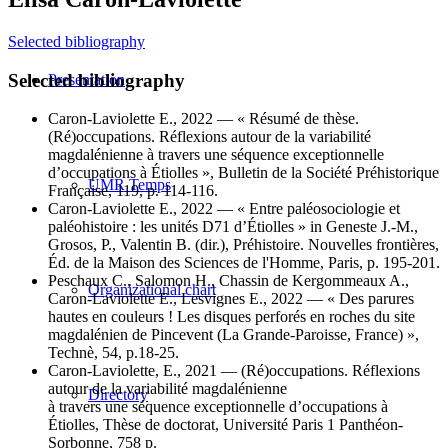
Selected bibliography
Selected bibliography
Presentation
Caron-Laviolette E., 2022 — « Résumé de thèse.
(Ré)occupations. Réflexions autour de la variabilité
magdalénienne à travers une séquence exceptionnelle
d’occupations à Étiolles », Bulletin de la Société Préhistorique
UMR Temps
Française, 119, p. 114-116.
Caron-Laviolette E., 2022 — « Entre paléosociologie et
paléohistoire : les unités D71 d’Étiolles » in Geneste J.-M.,
Grosos, P., Valentin B. (dir.), Préhistoire. Nouvelles frontières,
Éd. de la Maison des Sciences de l'Homme, Paris, p. 195-201.
Peschaux C., Salomon H., Chassin de Kergommeaux A.,
Organizational chart
Caron-Laviolette E., Lesvignes E., 2022 — « Des parures
hautes en couleurs ! Les disques perforés en roches du site
magdalénien de Pincevent (La Grande-Paroisse, France) »,
Technè, 54, p.18-25.
Caron-Laviolette, E., 2021 — (Ré)occupations. Réflexions
autour de la variabilité magdalénienne
Directory
à travers une séquence exceptionnelle d’occupations à
Étiolles, Thèse de doctorat, Université Paris 1 Panthéon-
Sorbonne, 758 p.