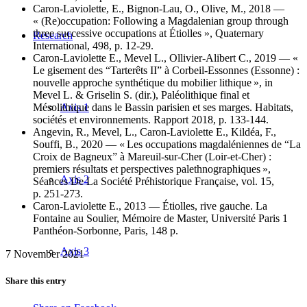
Caron-Laviolette, E., Bignon-Lau, O., Olive, M., 2018 —
« (Re)occupation: Following a Magdalenian group through
three successive occupations at Étiolles », Quaternary
Research
International, 498, p. 12-29.
Caron-Laviolette E., Mevel L., Ollivier-Alibert C., 2019 — «
Le gisement des “Tarterêts II” à Corbeil-Essonnes (Essonne) :
nouvelle approche synthétique du mobilier lithique », in
Mevel L. & Griselin S. (dir.), Paléolithique final et
Axis 1
Mésolithique dans le Bassin parisien et ses marges. Habitats,
sociétés et environnements. Rapport 2018, p. 133-144.
Angevin, R., Mevel, L., Caron-Laviolette E., Kildéa, F.,
Souffi, B., 2020 — « Les occupations magdaléniennes de “La
Croix de Bagneux” à Mareuil-sur-Cher (Loir-et-Cher) :
premiers résultats et perspectives palethnographiques »,
Axis 2
Séances De La Société Préhistorique Française, vol. 15,
p. 251-273.
Caron-Laviolette E., 2013 — Étiolles, rive gauche. La
Fontaine au Soulier, Mémoire de Master, Université Paris 1
Panthéon-Sorbonne, Paris, 148 p.
Axis 3
7 November 2021
Share this entry