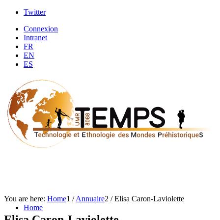
Twitter
Connexion
Intranet
FR
EN
ES
You are here:
Home
1
/
Annuaire
2
/
Elisa Caron-Laviolette
Home
Elisa Caron-Laviolette