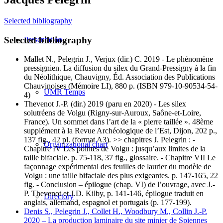
Selected bibliography
Selected bibliography
Presentation
Mallet N., Pelegrin J., Verjux (dir.) C. 2019 - Le phénomène
pressignien. La diffusion du silex du Grand-Pressigny à la fin
du Néolithique, Chauvigny, Éd. Association des Publications
Chauvinoises (Mémoire LI), 880 p. (ISBN 979-10-90534-54-
UMR Temps
4)
Thevenot J.-P. (dir.) 2019 (paru en 2020) - Les silex
solutréens de Volgu (Rigny-sur-Auroux, Saône-et-Loire,
France). Un sommet dans l’art de la « pierre taillée ». 48ème
supplément à la Revue Archéologique de l’Est, Dijon, 202 p.,
137 fig., 42 pl. (format A3). >> chapitres J. Pelegrin : -
Organizational chart
Chapitre IV Les pointes de Volgu : jusqu’aux limites de la
taille bifaciale. p. 75-118, 37 fig., glossaire. - Chapitre VII Le
façonnage expérimental des feuilles de laurier du modèle de
Volgu : une taille bifaciale des plus exigeantes. p. 147-165, 22
fig. - Conclusion – épilogue (chap. VI) de l’ouvrage, avec J.-
P. Thevenot et J.D. Kilby, p. 141-146, épilogue traduit en
Directory
anglais, allemand, espagnol et portugais (p. 177-199).
Denis S., Pelegrin J., Collet H., Woodbury M., Collin J.-P.
2020 – La production laminaire du site minier de Spiennes