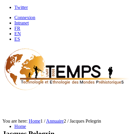
Twitter
Connexion
Intranet
FR
EN
ES
You are here:
Home
1
/
Annuaire
2
/
Jacques Pelegrin
Home
Jacques Pelegrin