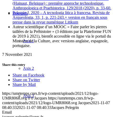
(Hainaut, Belgique) : première approche technologique.
Anthropologica et Praehistorica, 129/2018 (2020), p. 33-60.
Pelegrin J. 2020 – A tecnologia litica à francesa. Revista de
Research
Arqueologia, 33, 1, p. 221-243.+ version en français sous
presse dans la revue numérique Litikum
Auteur scientifique d’un MOOC « Faire parler les pierres
taillées de la Préhistoire » (3 éditions par la Plateforme FUN
de 2019 à 2021), bientôt accessible en ligne via le portail du
Axis 1
Ministère de la Culture, avec versions anglaise, espagnole,
portugaise.
7 November 2021
Share this entry
Axis 2
Share on Facebook
Share on Twitter
Share by Mail
https://umrtemps.cnrs.fr/wp-content/uploads/2021/12/logo-
Axis 3
UMR8068.svg
0
0
Jacques
https://umrtemps.cnrs.fr/wp-
content/uploads/2021/12/logo-UMR8068.svg
Jacques
2021-11-07
08:40:33
2021-11-07 08:40:33
Jacques Pelegrin
Email
jacques.pelegrin@cnrs.fr