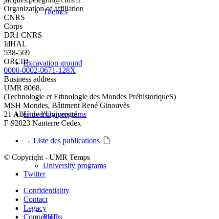
Organization of affiliation
Themes
CNRS
Corps
DR1 CNRS
IdHAL
538-569
ORCID
Excavation ground
0000-0002-0671-128X
Business address
UMR 8068,
(Technologie et Ethnologie des Mondes PréhistoriqueS)
MSH Mondes, Bâtiment René Ginouvès
21 Allée de l’Université
University programs
F-92023 Nanterre Cedex
→
Liste des publications
© Copyright - UMR Temps
University programs
Twitter
Confidentiality
Contact
Legacy
Connexion
PHDs