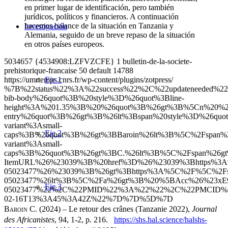
en primer lugar de identificación, pero también
jurídicos, políticos y financieros. A continuación
hacemos balance de la situación en Tanzania y
Investigación
Alemania, seguido de un breve repaso de la situación
en otros países europeos.
5034657
{4534908:LZFVZCFE}
1
bulletin-de-la-societe-
prehistorique-francaise
50
default
14788
https://umrtemps.cnrs.fr/wp-content/plugins/zotpress/
Eje 1
%7B%22status%22%3A%22success%22%2C%22updateneeded
bib-body%26quot%3B%20style%3D%26quot%3Bline-
height%3A%201.35%3B%20%26quot%3B%26gt%3B%5Cn%20%20
entry%26quot%3B%26gt%3B%26lt%3Bspan%20style%3D%26quot
variant%3Asmall-
Eje 2
caps%3B%26quot%3B%26gt%3BBaroin%26lt%3B%5C%2Fspan%2
variant%3Asmall-
caps%3B%26quot%3B%26gt%3BC.%26lt%3B%5C%2Fspan%26g
ItemURL%26%23039%3B%20href%3D%26%23039%3Bhttps%3A%5
05023477%26%23039%3B%26gt%3Bhttps%3A%5C%2F%5C%2Fshs.
05023477%26lt%3B%5C%2Fa%26gt%3B%20%5BAcc%26%23xE9%3B
Eje 3
05023477%22%2C%22PMID%22%3A%22%22%2C%22PMCID%22
02-16T13%3A45%3A42Z%22%7D%7D%5D%7D
Baroin
C.
(2024) ‒ Le retour des crânes (Tanzanie 2022),
Journal
des Africanistes
, 94, 1‑2, p. 216.
https://shs.hal.science/halshs-