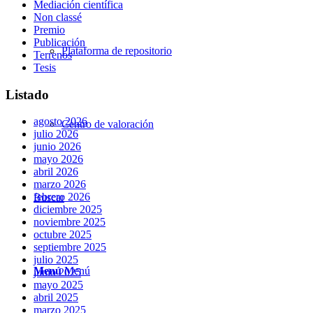
Mediación científica
Non classé
Premio
Publicación
Plataforma de repositorio
Terrenos
Tesis
Listado
agosto 2026
Centro de valoración
julio 2026
junio 2026
mayo 2026
abril 2026
marzo 2026
febrero 2026
Buscar
diciembre 2025
noviembre 2025
octubre 2025
septiembre 2025
julio 2025
Menú
Menú
junio 2025
mayo 2025
abril 2025
marzo 2025