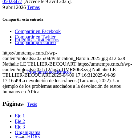
05023477
[Accédé le 9 avril 2025].
9 abril 2025
Temas
Compartir esta entrada
Compartir en Facebook
Compartir en Twitter
Programas académicos
Compartir por correo
https://umrtemps.cnrs.fr/wp-
content/uploads/2025/04/Publication_Baroin-2025.jpg
412
628
Nathalie LE TELLIER-BECQUART
https://umrtemps.cnrs.fr/wp-
content/uploads/2021/12/logo-UMR8068.svg
Nathalie LE
Programas académicos
TELLIER-BECQUART
2025-04-09 17:16:31
2025-04-09
17:16:49
La devolución de los cráneos (Tanzania, 2022). Un
ejemplo de los problemas asociados a la devolución de restos
humanos en África.
Páginas
Tesis
Eje 1
Eje 2
Eje 3
Organigrama
HDRs
Temas