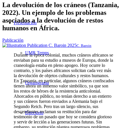
La devolución de los cráneos (Tanzania,
2022). Un ejemplo de los problemas
asociados a la devolución de restos
Presentación
humanos en África.
Publicación
C. Baroin
UMR Temps
Durante la época colonial, muchos cráneos africanos se
enviaban para su estudio a museos de Europa, donde la
craneología estaba en pleno apogeo. Hoy ocurre lo
contrario, y los países africanos solicitan cada vez más
la devolución de objetos culturales y restos humanos.
En Tanzania, en particular, algunos cráneos confiscados
Organigrama
tienen ahora un inmenso valor simbólico, ya que son
los restos de héroes de la resistencia anticolonial.
Ahorcados en público, no tenían derecho a un entierro
y sus cráneos fueron enviados a Alemania bajo el
Segundo Reich. Pero tras un largo silencio, sus
descendientes reclaman su restitución para dar
Directorio
testimonio de un pasado que hoy se considera glorioso
y servir de lección a las generaciones futuras. Sin
embargo, su restitución plantea numerosos problemas,