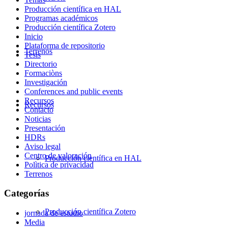
Producción científica en HAL
Programas académicos
Producción científica Zotero
Inicio
Plataforma de repositorio
Terrenos
Tesis
Directorio
Formaciòns
Investigación
Conferences and public events
Recursos
Recursos
Contacto
Noticias
Presentación
HDRs
Aviso legal
Centro de valoración
Producción científica en HAL
Polìtica de privacidad
Terrenos
Categorías
Producción científica Zotero
jornada de estudio
Media