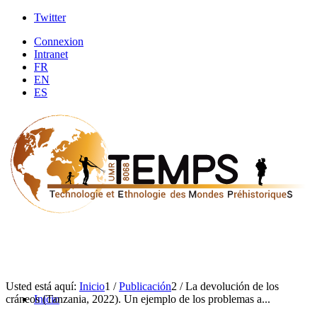
Twitter
Connexion
Intranet
FR
EN
ES
Usted está aquí:
Inicio
1
/
Publicación
2
/
La devolución de los
cráneos (Tanzania, 2022). Un ejemplo de los problemas a...
Inicio