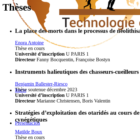
Thèses
La place des morts dans le processus de néolithis
Enora Antoine
Thèse en cours
Université d’inscription
U PARIS 1
Directeur
Fanny Bocquentin, Françoise Bostyn
Instruments halieutiques des chasseurs-cueilleurs
Benjamin Ballester-Riesco
Thèse soutenue décembre 2023
Inicio
Université d’inscription
U PARIS 1
Directeur
Marianne Christensen, Boris Valentin
Stratégies d’exploitation des otaridés au cours de
cynégétiques
Presentación
Matilde Boux
Thèse en cours