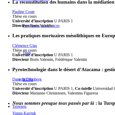
La reconstitution des humains dans la médiation 
Pauline Coste
Thèse en cours
Université d’inscription
U PARIS 1
Programas académicos
Directeur
Boris Valentin
Les pratiques mortuaires mésolithiques en Euro
Clémence Glas
Thèse en cours
Tesis
Université d’inscription
U PARIS 1
Directeur
Boris Valentin, Frédérique Valentin
Pyrotechnologie dans le désert d’Atacama : gesti
Daniela Grimberg
HDRs
Thèse en cours
Université d’inscription
U PARIS 1,
Co-tutelle
Universidad C
Directeur
Marianne Christensen, Valentina Figueroa
Nous sommes presque tous passés par là
: la Turq
Terrenos
Yunus Kavruk