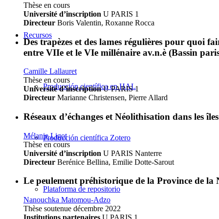
Thèse en cours
Université d’inscription
U PARIS 1
Directeur
Boris Valentin, Roxanne Rocca
Recursos
Des trapèzes et des lames régulières pour quoi fai
entre VIIe et le VIe millénaire av.n.è (Bassin par
Camille Lallauret
Thèse en cours
Producción científica en HAL
Université d’inscription
U PARIS 1
Directeur
Marianne Christensen, Pierre Allard
Réseaux d’échanges et Néolithisation dans les îl
Mélanie Ligot
Producción científica Zotero
Thèse en cours
Université d’inscription
U PARIS Nanterre
Directeur
Berénice Bellina, Emilie Dotte-Sarout
Le peulement préhistorique de la Province de l
Plataforma de repositorio
Nanouchka Matomou-Adzo
Thèse soutenue décembre 2022
Institutions partenaires
U PARIS 1