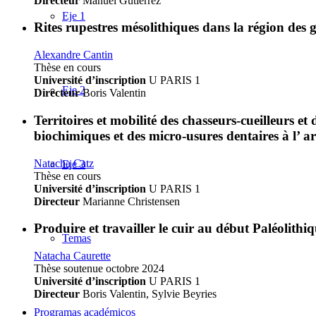
Directeur
Manuel Gutierrez
Eje 1
Rites rupestres mésolithiques dans la région des 
Alexandre Cantin
Thèse en cours
Université d’inscription
U PARIS 1
Eje 2
Directeur
Boris Valentin
Territoires et mobilité des chasseurs-cueilleurs e
biochimiques et des micro-usures dentaires à l’ a
Natacha Catz
Eje 3
Thèse en cours
Université d’inscription
U PARIS 1
Directeur
Marianne Christensen
Produire et travailler le cuir au début Paléolithiq
Temas
Natacha Caurette
Thèse soutenue octobre 2024
Université d’inscription
U PARIS 1
Directeur
Boris Valentin, Sylvie Beyries
Programas académicos