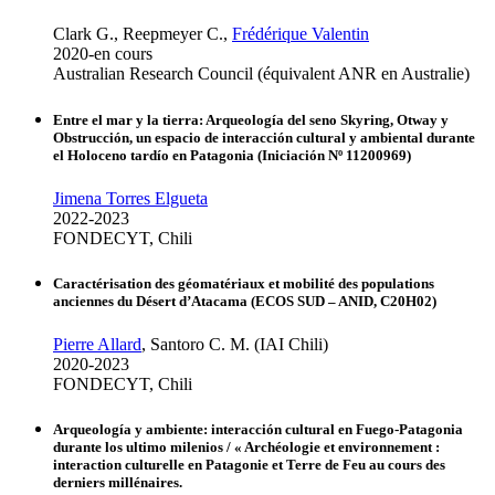
Clark G., Reepmeyer C.,
Frédérique Valentin
2020-en cours
Australian Research Council (équivalent ANR en Australie)
Entre el mar y la tierra: Arqueología del seno Skyring, Otway y
Obstrucción, un espacio de interacción cultural y ambiental durante
el Holoceno tardío en Patagonia (Iniciación Nº 11200969)
Jimena Torres Elgueta
2022-2023
FONDECYT, Chili
Caractérisation des géomatériaux et mobilité des populations
anciennes du Désert d’Atacama (ECOS SUD – ANID, C20H02)
Pierre Allard
, Santoro C. M. (IAI Chili)
2020-2023
FONDECYT, Chili
Arqueología y ambiente: interacción cultural en Fuego-Patagonia
durante los ultimo milenios / « Archéologie et environnement :
interaction culturelle en Patagonie et Terre de Feu au cours des
derniers millénaires.