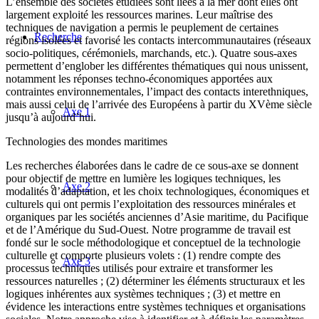
L’ensemble des sociétés étudiées sont liées à la mer dont elles ont
largement exploité les ressources marines. Leur maîtrise des
techniques de navigation a permis le peuplement de certaines
Recherche
régions isolées et favorisé les contacts intercommunautaires (réseaux
socio-politiques, cérémoniels, marchands, etc.). Quatre sous-axes
permettent d’englober les différentes thématiques qui nous unissent,
notamment les réponses techno-économiques apportées aux
contraintes environnementales, l’impact des contacts interethniques,
mais aussi celui de l’arrivée des Européens à partir du XVème siècle
Axe 1
jusqu’à aujourd’hui.
Technologies des mondes maritimes
Les recherches élaborées dans le cadre de ce sous-axe se donnent
pour objectif de mettre en lumière les logiques techniques, les
Axe 2
modalités d’adaptation, et les choix technologiques, économiques et
culturels qui ont permis l’exploitation des ressources minérales et
organiques par les sociétés anciennes d’Asie maritime, du Pacifique
et de l’Amérique du Sud-Ouest. Notre programme de travail est
fondé sur le socle méthodologique et conceptuel de la technologie
culturelle et comporte plusieurs volets : (1) rendre compte des
Axe 3
processus techniques utilisés pour extraire et transformer les
ressources naturelles ; (2) déterminer les éléments structuraux et les
logiques inhérentes aux systèmes techniques ; (3) et mettre en
évidence les interactions entre systèmes techniques et organisations