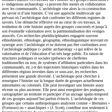
(« indigenous archaeology ») peuvent être menés en collaboration
avec les communautés. L’archéologie vise alors la co-construction
du savoir et d’une histoire. C’est une approche multivocale qui
prévaut où l’archéologue doit confronter les différents registres de
savoirs. Une démarche réflexive est au cœur de ces travaux, la
restitution de cette histoire auprès des groupes concernés et jusqu’à
son éventuelle valorisation avec la patrimonialisation des vestiges
associés. Ces recherches pluridisciplinaires engagent souvent
ethnohistoire, ethnologie, géographie, ethnolinguistique œuvrant en
synergie avec l’archéologie et ne doivent pas être confondues avec
l’archéologie publique (« public archaeology ») qui relève de la
valorisation et de l’éducation d’un très large public. En raison de
structures politiques et sociales (présence de chefferies
traditionnelles ou non, de systèmes d’affiliation particuliers dans les
communautés, etc.) et des trajectoires historiques variées dans les
différentes régions investies dans ce sous-axe, les recherches
présentent une grande diversité. L’archéologie peut chercher à
renseigner l’histoire sur la longue durée de groupes actuellement
minoritaires ou colonisés. Elle peut investiguer une histoire assez
récente ou plus ancienne. Elle peut ainsi enregistrer des pratiques,
cartographier un territoire et participer d’un ancrage spatio-temporel
de ces groupes aujourd’hui parfois évincés. L’archéologie de ces
groupes que certains anthropologues analysent comme « libertaires »
(Formoso) ou « anarchiques » (J. Scott), contribue non seulement à