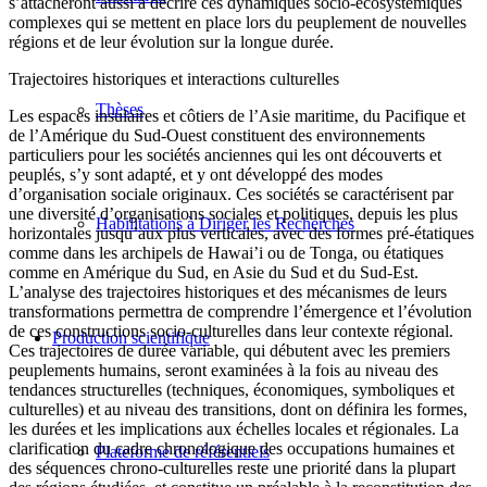
s’attacheront aussi à décrire ces dynamiques socio-écosystémiques
complexes qui se mettent en place lors du peuplement de nouvelles
régions et de leur évolution sur la longue durée.
Trajectoires historiques et interactions culturelles
Thèses
Les espaces insulaires et côtiers de l’Asie maritime, du Pacifique et
de l’Amérique du Sud-Ouest constituent des environnements
particuliers pour les sociétés anciennes qui les ont découverts et
peuplés, s’y sont adapté, et y ont développé des modes
d’organisation sociale originaux. Ces sociétés se caractérisent par
une diversité d’organisations sociales et politiques, depuis les plus
Habilitations à Diriger les Recherches
horizontales jusqu’aux plus verticales, avec des formes pré-étatiques
comme dans les archipels de Hawai’i ou de Tonga, ou étatiques
comme en Amérique du Sud, en Asie du Sud et du Sud-Est.
L’analyse des trajectoires historiques et des mécanismes de leurs
transformations permettra de comprendre l’émergence et l’évolution
de ces constructions socio-culturelles dans leur contexte régional.
Production scientifique
Ces trajectoires de durée variable, qui débutent avec les premiers
peuplements humains, seront examinées à la fois au niveau des
tendances structurelles (techniques, économiques, symboliques et
culturelles) et au niveau des transitions, dont on définira les formes,
les durées et les implications aux échelles locales et régionales. La
clarification du cadre chronologique des occupations humaines et
Plateforme de référentiels
des séquences chrono-culturelles reste une priorité dans la plupart