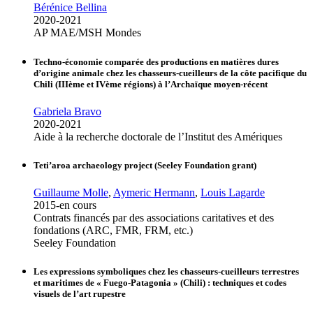
Bérénice Bellina
2020-2021
AP MAE/MSH Mondes
Techno-économie comparée des productions en matières dures
d’origine animale chez les chasseurs-cueilleurs de la côte pacifique du
Chili (IIIème et IVème régions) à l’Archaïque moyen-récent
Gabriela Bravo
2020-2021
Aide à la recherche doctorale de l’Institut des Amériques
Teti’aroa archaeology project (Seeley Foundation grant)
Guillaume Molle
,
Aymeric Hermann
,
Louis Lagarde
2015-en cours
Contrats financés par des associations caritatives et des
fondations (ARC, FMR, FRM, etc.)
Seeley Foundation
Les expressions symboliques chez les chasseurs-cueilleurs terrestres
et maritimes de « Fuego-Patagonia » (Chili) : techniques et codes
visuels de l’art rupestre