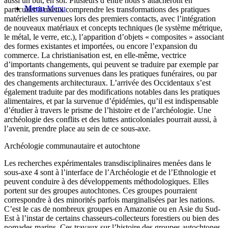
aussi un but, en soi. Plusieurs d’entre nous s’attacheront en
Menu
Menu
particulier à mieux comprendre les transformations des pratiques
matérielles survenues lors des premiers contacts, avec l’intégration
de nouveaux matériaux et concepts techniques (le système métrique,
le métal, le verre, etc.), l’apparition d’objets « composites » associant
des formes existantes et importées, ou encore l’expansion du
commerce. La christianisation est, en elle-même, vectrice
d’importants changements, qui peuvent se traduire par exemple par
des transformations survenues dans les pratiques funéraires, ou par
des changements architecturaux. L’arrivée des Occidentaux s’est
également traduite par des modifications notables dans les pratiques
alimentaires, et par la survenue d’épidémies, qu’il est indispensable
d’étudier à travers le prisme de l’histoire et de l’archéologie. Une
archéologie des conflits et des luttes anticoloniales pourrait aussi, à
l’avenir, prendre place au sein de ce sous-axe.
Archéologie communautaire et autochtone
Les recherches expérimentales transdisciplinaires menées dans le
sous-axe 4 sont à l’interface de l’Archéologie et de l’Ethnologie et
peuvent conduire à des développements méthodologiques. Elles
portent sur des groupes autochtones. Ces groupes pourraient
correspondre à des minorités parfois marginalisées par les nations.
C’est le cas de nombreux groupes en Amazonie ou en Asie du Sud-
Est à l’instar de certains chasseurs-collecteurs forestiers ou bien des
nomades marins. Ces travaux sur l’histoire des groupes autochtones