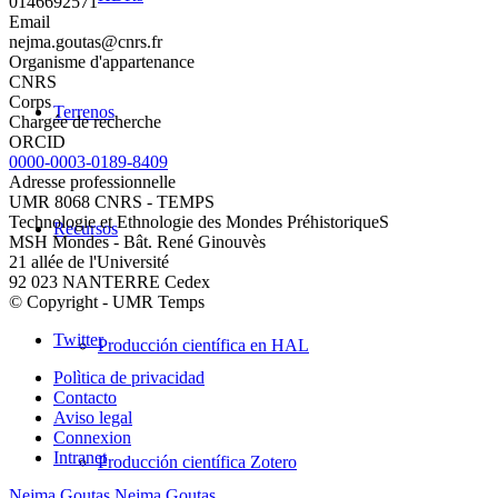
0146692571
Email
nejma.goutas@cnrs.fr
Organisme d'appartenance
CNRS
Corps
Terrenos
Chargée de recherche
ORCID
0000-0003-0189-8409
Adresse professionnelle
UMR 8068 CNRS - TEMPS
Technologie et Ethnologie des Mondes PréhistoriqueS
Recursos
MSH Mondes - Bât. René Ginouvès
21 allée de l'Université
92 023 NANTERRE Cedex
© Copyright - UMR Temps
Twitter
Producción científica en HAL
Polìtica de privacidad
Contacto
Aviso legal
Connexion
Intranet
Producción científica Zotero
Nejma Goutas
Nejma Goutas