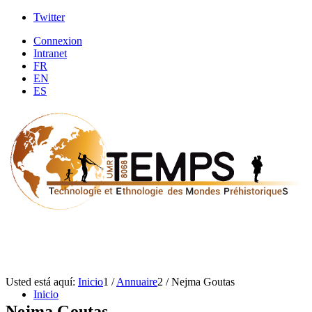
Twitter
Connexion
Intranet
FR
EN
ES
Usted está aquí:
Inicio
1
/
Annuaire
2
/
Nejma Goutas
Inicio
Nejma Goutas