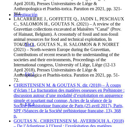
April 2018), Presses Universitaires de Liège &
Anthropologica et Praehis-torica. Parution en 2021, pp. 321-
364.
Investigación
LACARRIÈRE J., GOFFETTE Q., JADIN I., PESCHAUX
C., SALOMON H., GOUTAS N. (2021) – A review of the
Gravettian collections excavated at Maisières "Canal" (Prov.
of Hainaut, Belgium). A crossstudy of fossil and non-fossil
animal resources for food and technical exploitation, In
Eje 1
TOUZÉ O., GOUTAS N., H. SALOMON & P. NOIRET
(2021) – North-western Europe during the Gravettian,
Contributions of recent research to the understanding of the
societies and their environments, Proceedings of the
International congress, University of Liège, Liège (12-13
April 2018), Presses Universitaires de Liège &
Eje 2
Anthropologica et Praehis-torica. Parution en 2021, pp. 51-
72.
CHRISTENSEN M. & GOUTAS N. dir. (2018) – À coups
d’éclats ! La fracturation des matières osseuses en Préhistoire :
discussion autour d’une modalité d’exploitation en apparence
simple et pourtant mal connue, Actes de la séance de la
Eje 3
Société préhistorique française de Paris (25 avril 2017), Paris,
SPF (Séances de la Société préhistorique française, 13), 368
p.
GOUTAS N., CHRISTENSEN M., AVERBOUH A. (2018)
– De l’Atlantique à l’Oural : l’exploitation des matières