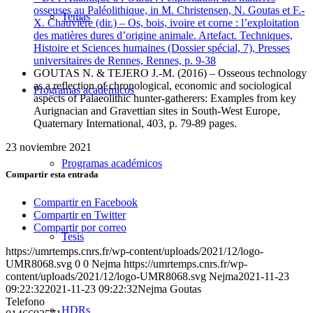
osseuses au Paléolithique, in M. Christensen, N. Goutas et F.-
Temas
X. Chauvière (dir.) – Os, bois, ivoire et corne : l’exploitation
des matières dures d’origine animale. Artefact. Techniques,
Histoire et Sciences humaines (Dossier spécial, 7), Presses
universitaires de Rennes, Rennes, p. 9-38
GOUTAS N. & TEJERO J.-M. (2016) – Osseous technology
as a reflection of chronological, economic and sociological
Programas académicos
aspects of Palaeolithic hunter-gatherers: Examples from key
Aurignacian and Gravettian sites in South-West Europe,
Quaternary International, 403, p. 79-89 pages.
23 noviembre 2021
Programas académicos
Compartir esta entrada
Compartir en Facebook
Compartir en Twitter
Compartir por correo
Tesis
https://umrtemps.cnrs.fr/wp-content/uploads/2021/12/logo-
UMR8068.svg
0
0
Nejma
https://umrtemps.cnrs.fr/wp-
content/uploads/2021/12/logo-UMR8068.svg
Nejma
2021-11-23
09:22:32
2021-11-23 09:22:32
Nejma Goutas
Telefono
HDRs