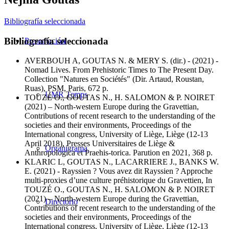
Bibliografía seleccionada
Bibliografía seleccionada
Presentación
AVERBOUH A, GOUTAS N. & MERY S. (dir.) - (2021) -
Nomad Lives. From Prehistoric Times to The Present Day.
Collection "Natures en Sociétés" (Dir. Artaud, Roustan,
Ruas), PSM, Paris, 672 p.
UMR Temps
TOUZÉ O., GOUTAS N., H. SALOMON & P. NOIRET
(2021) – North-western Europe during the Gravettian,
Contributions of recent research to the understanding of the
societies and their environments, Proceedings of the
International congress, University of Liège, Liège (12-13
April 2018), Presses Universitaires de Liège &
Organigrama
Anthropologica et Praehis-torica. Parution en 2021, 368 p.
KLARIC L, GOUTAS N., LACARRIERE J., BANKS W.
E. (2021) - Rayssien ? Vous avez dit Rayssien ? Approche
multi-proxies d’une culture préhistorique du Gravettien, In
TOUZÉ O., GOUTAS N., H. SALOMON & P. NOIRET
(2021) – North-western Europe during the Gravettian,
Directorio
Contributions of recent research to the understanding of the
societies and their environments, Proceedings of the
International congress, University of Liège, Liège (12-13