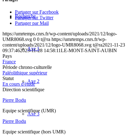
Partager sur Facebook
Recherche
Partager sur Twitter
Partager par Mail
https://umrtemps.cnrs.fr/wp-content/uploads/2021/12/logo-
UMR8068.svg
0
0
t@ra
https://umrtemps.cnrs.fr/wp-
content/uploads/2021/12/logo-UMR8068.svg
t@ra
2021-11-23
Axe 1
09:37:46
2023-11-28 14:58:11
LE-MONT-SAINT-AUBIN
Pays
France
Période chrono-culturelle
Paléolithique supérieur
Statut
Axe 2
En cours d'étude
Direction scientifique
Pierre Bodu
Equipe scientifique (UMR)
Axe 3
Pierre Bodu
Equipe scientifique (hors UMR)