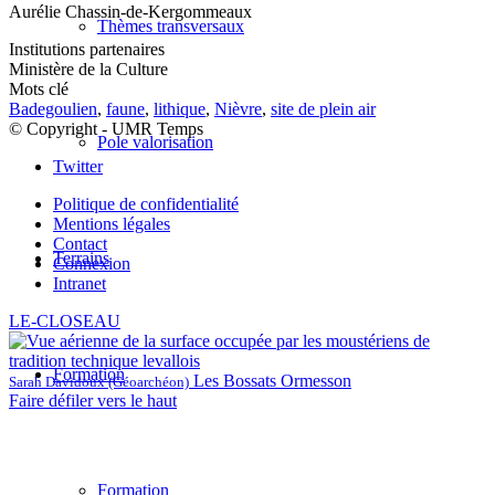
Aurélie Chassin-de-Kergommeaux
Thèmes transversaux
Institutions partenaires
Ministère de la Culture
Mots clé
Badegoulien
,
faune
,
lithique
,
Nièvre
,
site de plein air
© Copyright - UMR Temps
Pole valorisation
Twitter
Politique de confidentialité
Mentions légales
Contact
Terrains
Connexion
Intranet
LE-CLOSEAU
Formation
Les Bossats Ormesson
Sarah Davidoux (Géoarchéon)
Faire défiler vers le haut
Formation