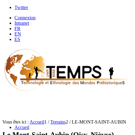
Twitter
Connexion
Intranet
FR
EN
ES
Vous êtes ici :
Accueil
1
/
Terrains
2
/
LE-MONT-SAINT-AUBIN
Accueil
Le Mont-Saint-Aubin (Oisy, Nièvre)