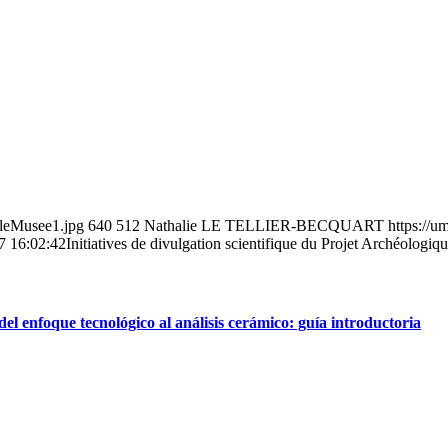
uleMusee1.jpg
640
512
Nathalie LE TELLIER-BECQUART
https://
7 16:02:42
Initiatives de divulgation scientifique du Projet Archéologi
del enfoque tecnológico al análisis cerámico: guía introductoria