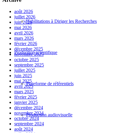
août 2026
juillet 2026
Habilitations à Diriger les Recherches
juin 2026
mai 2026
avril 2026
mars 2026
février 2026
décembre 2025
Production scientifique
novembre 2025
octobre 2025
septembre 2025
juillet 2025
juin 2025
mai 2025
Plateforme de référentiels
avril 2025
mars 2025
février 2025
janvier 2025
décembre 2024
novembre 2024
Production audiovisuelle
octobre 2024
septembre 2024
août 2024