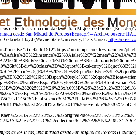
empos de los Incas, una mirada desde San Miguel de Porotos (Ecuador)”
na mirada desde San Miguel de Porotos (Ecuador) – Archive ouverte HA
ar Gabriela Lloyd (Wayne State University, États-Unis) :
https://pre
ue-francaise
50
default
16125
https://umrtemps.cnrs.fr/wp-content/plugi
%22%3Afalse%2C%22instance%22%3Afalse%2C%22meta%22%3
26lt%3Bdiv%20class%3D%26quot%3Bcsl-bib-body%26quot%3B
26lt%3Bdiv%20class%3D%26quot%3Bcsl-entry%26quot%3B%26
%5C%2Fspan%26gt%3B%20%26lt%3Bspan%20style%3D%26quot%3Bf
%3B%2C%20%26lt%3Bspan%20style%3D%26quot%3Bfont-varian
%3B%20%26lt%3Bspan%20style%3D%26quot%3Bfont-variant%3A
%3B%20%282025%29%26%23xA0%3B%26%23x2012%3B%26lt%3Bi%
26%23xA0%3Bp.%20%26%23xA0%3B%20%26lt%3Ba%20class%3D
5C%2F%5C%2Fhal.science%5C%2Fhal-05325126%26%23039%3B
Bd%26%23xE9%3B%20le%2014%20novembre%202025%5D.%20%26
Publisher%22%3A%22%22%2C%22originalPlace%22%3A%22%2
22%3A%22es%22%2C%22collections%22%3A%5B%226UXTA3CQ
iempos de los Incas, una mirada desde San Miguel de Porotos (Ecuador