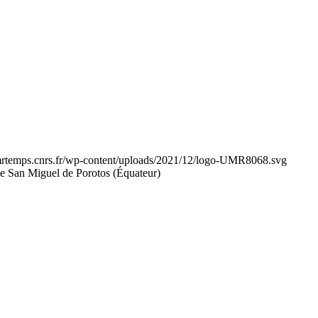
umrtemps.cnrs.fr/wp-content/uploads/2021/12/logo-UMR8068.svg
que San Miguel de Porotos (Équateur)