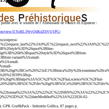
, publié avec le soutien de l’Ambassade de France en Équateur :
L
zi.com/view/l1YoBL3WvQdKdZ6VQ1PG/
ns/zotpress/
A%7B%22request_last%22%3A0%2C%22request_next%22%3A0
%20style%3D%26quot%3Bline-
gt%3B%26lt%3Bspan%20style%3D%26quot%3Bfont-
ont-variant%3Asmall-
t%3Asmall-
small-
26gt%3BCer%26%23xE1%3Bmica%20y%20ceramistas%20ca%26
%26%23039%3Bzp-
%26gt%3Bhttps%3A%5C%2F%5C%2Fhal.science%5C%2Fhal-
lt%3B%5C%2Fdiv%26gt%3B%5Cn%26lt%3B%5C%2Fdiv%26gt%3B%
2%2C%22format%22%3A%22%22%2C%22ISBN%22%3A%22%22%2C%
%22%5D%2C%22dateModified%22%3A%222026-02-
)
, GPK Graf&Pack - Industria Gráfica, 87 pages p.