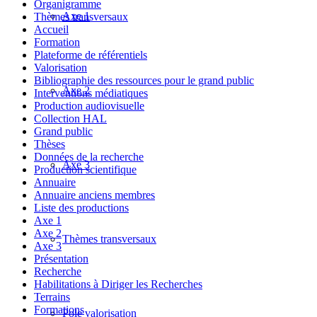
Organigramme
Axe 1
Thèmes transversaux
Accueil
Formation
Plateforme de référentiels
Valorisation
Bibliographie des ressources pour le grand public
Axe 2
Interventions médiatiques
Production audiovisuelle
Collection HAL
Grand public
Thèses
Données de la recherche
Axe 3
Production scientifique
Annuaire
Annuaire anciens membres
Liste des productions
Axe 1
Axe 2
Thèmes transversaux
Axe 3
Présentation
Recherche
Habilitations à Diriger les Recherches
Terrains
Formations
Pole valorisation