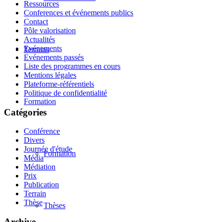
Ressources
Conferences et événements publics
Contact
Pôle valorisation
Actualités
Evénements
Terrains
Evénements passés
Liste des programmes en cours
Mentions légales
Plateforme-référentiels
Politique de confidentialité
Formation
Catégories
Conférence
Divers
Journée d'étude
Formation
Média
Médiation
Prix
Publication
Terrain
Thèse
Thèses
Archive