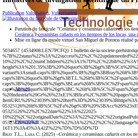
Publication
Valorisation
,
Vulgarisation
Parution du fascicule ”Cerámica y ceramistas cañaris en los ti
Cerámica y ceramistas cañaris en los tiempos de los Incas, u
Mise en ligne du musée virtuel San Miguel de Porotos réalisé p
5034657
{4534908:LEN7PCFQ}
1
bulletin-de-la-societe-prehistoriq
%7B%22status%22%3A%22success%22%2C%22updateneeded
10%22%2C%22numChildren%22%3A1%7D%2C%22bib%22%3A%22%
height%3A%201.35%3B%20%26quot%3B%26gt%3B%5Cn%20%20%
variant%3Asmall-caps%3B%26quot%3B%26gt%3BBray%26lt%3B
caps%3B%26quot%3B%26gt%3BT.L.%26lt%3B%5C%2Fspan%26gt
caps%3B%26quot%3B%26gt%3BLara%26lt%3B%5C%2Fspan%26gt
Accueil
caps%3B%26quot%3B%26gt%3BC.%26lt%3B%5C%2Fspan%26gt
%20Industria%20Gr%26%23xE1%3Bfica%2C%2087%20pages%
ItemURL%26%23039%3B%20href%3D%26%23039%3Bhttps%3A%
05325126%26lt%3B%5C%2Fa%26gt%3B%20%5BAcc%26%23xE9%3
05325126%22%2C%22date%22%3A%222025-
10%22%2C%22originalDate%22%3A%22%22%2C%22original
Présentation
05325126%22%2C%22ISSN%22%3A%22%22%2C%22language%
16T13%3A45%3A42Z%22%7D%7D%5D%7D
Bray
T.L.
,
Lara
C.
(2025) ‒
Cerámica y ceramistas cañaris en los t