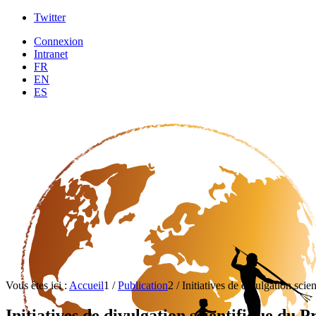
Twitter
Connexion
Intranet
FR
EN
ES
Vous êtes ici :
Accueil
1
/
Publication
2
/
Initiatives de divulgation sci
Initiatives de divulgation scientifique du