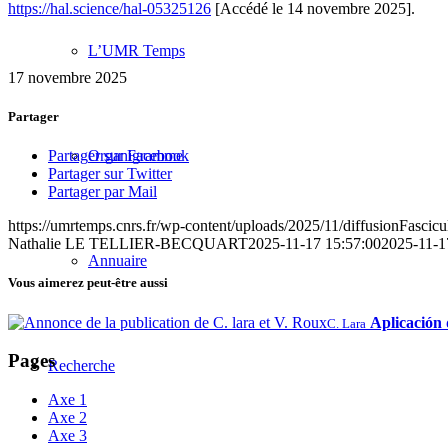
https://hal.science/hal-05325126
[Accédé le 14 novembre 2025].
L’UMR Temps
17 novembre 2025
Partager
Organigramme
Partager sur Facebook
Partager sur Twitter
Partager par Mail
https://umrtemps.cnrs.fr/wp-content/uploads/2025/11/diffusionFascic
Nathalie LE TELLIER-BECQUART
2025-11-17 15:57:00
2025-11-1
Annuaire
Vous aimerez peut-être aussi
Aplicación 
C. Lara
Pages
Recherche
Axe 1
Axe 2
Axe 3