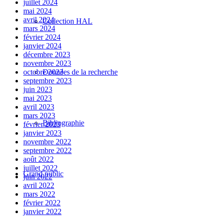
juillet 2024
mai 2024
avril 2024
Collection HAL
mars 2024
février 2024
janvier 2024
décembre 2023
novembre 2023
Données de la recherche
octobre 2023
septembre 2023
juin 2023
mai 2023
avril 2023
mars 2023
Bibliographie
février 2023
janvier 2023
novembre 2022
septembre 2022
août 2022
juillet 2022
Grand public
juin 2022
avril 2022
mars 2022
février 2022
janvier 2022