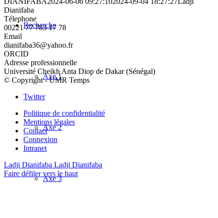
DIANIFABA
2024-06-06 09:27:10
2024-09-04 18:27:27
Ladji
Dianifaba
Télephone
Recherche
00221 77 783 17 78
Email
dianifaba36@yahoo.fr
ORCID
Adresse professionnelle
Université Cheikh Anta Diop de Dakar (Sénégal)
Axe 1
© Copyright - UMR Temps
Twitter
Politique de confidentialité
Mentions légales
Axe 2
Contact
Connexion
Intranet
Ladji Dianifaba
Ladji Dianifaba
Faire défiler vers le haut
Axe 3