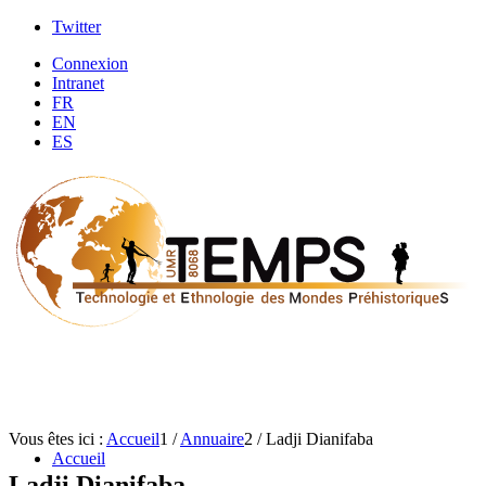
Twitter
Connexion
Intranet
FR
EN
ES
Vous êtes ici :
Accueil
1
/
Annuaire
2
/
Ladji Dianifaba
Accueil
Ladji Dianifaba