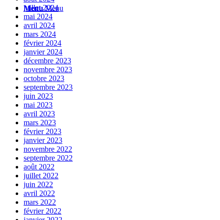
juillet 2024
Menu
Menu
mai 2024
avril 2024
mars 2024
février 2024
janvier 2024
décembre 2023
novembre 2023
octobre 2023
septembre 2023
juin 2023
mai 2023
avril 2023
mars 2023
février 2023
janvier 2023
novembre 2022
septembre 2022
août 2022
juillet 2022
juin 2022
avril 2022
mars 2022
février 2022
janvier 2022