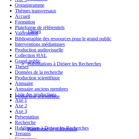
Organigramme
Thèmes transversaux
Accueil
Formation
Plateforme de référentiels
Thèses
Valorisation
Bibliographie des ressources pour le grand public
Interventions médiatiques
Production audiovisuelle
Collection HAL
Grand public
Habilitations à Diriger les Recherches
Thèses
Données de la recherche
Production scientifique
Annuaire
Annuaire anciens membres
Liste des productions
Production scientifique
Axe 1
Axe 2
Axe 3
Présentation
Recherche
Habilitations à Diriger les Recherches
Plateforme de référentiels
Terrains