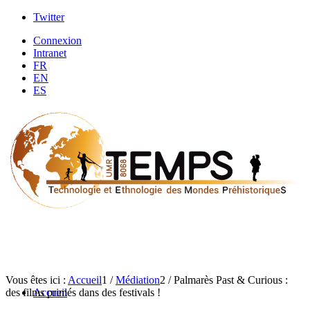
Twitter
Connexion
Intranet
FR
EN
ES
Vous êtes ici :
Accueil
1
/
Médiation
2
/
Palmarès Past & Curious :
des films primés dans des festivals !
Accueil