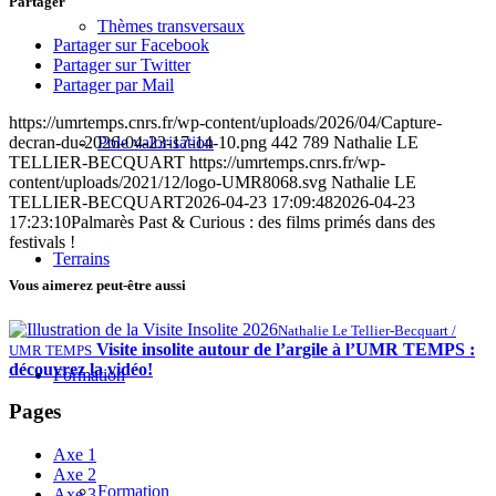
Partager
Thèmes transversaux
Partager sur Facebook
Partager sur Twitter
Partager par Mail
https://umrtemps.cnrs.fr/wp-content/uploads/2026/04/Capture-
Pole valorisation
decran-du-2026-04-23-17-14-10.png
442
789
Nathalie LE
TELLIER-BECQUART
https://umrtemps.cnrs.fr/wp-
content/uploads/2021/12/logo-UMR8068.svg
Nathalie LE
TELLIER-BECQUART
2026-04-23 17:09:48
2026-04-23
17:23:10
Palmarès Past & Curious : des films primés dans des
festivals !
Terrains
Vous aimerez peut-être aussi
Nathalie Le Tellier-Becquart /
Visite insolite autour de l’argile à l’UMR TEMPS :
UMR TEMPS
découvrez la vidéo!
Formation
Pages
Axe 1
Axe 2
Formation
Axe 3