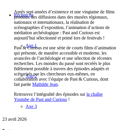
Après sept années d’existence et une vingtaine de films
Recherche
produits, des diffusions dans des musées régionaux,
nationaux et internationaux, la réalisation de
scénographies d’exposition, l’animation d’actions de
médiation archéologique : Past and Curious est
aujourd’hui sélectionné et primé lors de festivals !
Axe 1
Past & Curious est une série de courts films d’animation
qui présente, de manière accessible et moderne, les
avancées de l’archéologie et une sélection de récentes
recherches. Les mondes du passé sont recréés le plus
fidèlement possible à travers des épisodes adaptés et
scénarisés par les chercheurs eux-mêmes, en
Axe 2
collaboration avec l’équipe de Past & Curious, dont
fait partie
Mathilde Jean
.
Retrouvez l’intégralité des épisodes sur
la chaîne
Youtube de Past and Curious
!
Axe 3
23 avril 2026