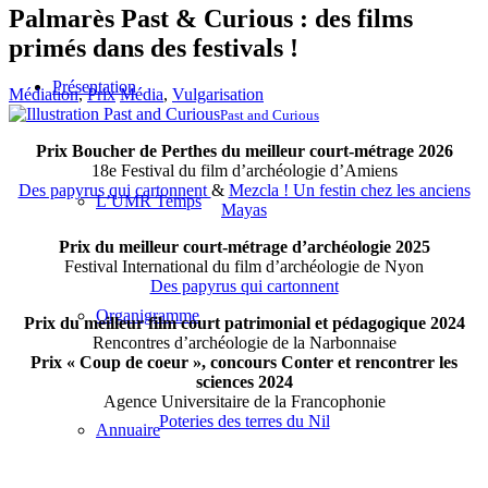
Palmarès Past & Curious : des films
primés dans des festivals !
Présentation
Médiation
,
Prix
Média
,
Vulgarisation
Past and Curious
Prix Boucher de Perthes du meilleur court-métrage 2026
18e Festival du film d’archéologie d’Amiens
Des papyrus qui cartonnent
&
Mezcla ! Un festin chez les anciens
L’UMR Temps
Mayas
Prix du meilleur court-métrage d’archéologie 2025
Festival International du film d’archéologie de Nyon
Des papyrus qui cartonnent
Organigramme
Prix du meilleur film court patrimonial et pédagogique 2024
Rencontres d’archéologie de la Narbonnaise
Prix « Coup de coeur », concours Conter et rencontrer les
sciences 2024
Agence Universitaire de la Francophonie
Poteries des terres du Nil
Annuaire