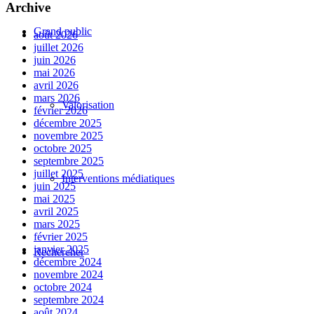
Archive
Grand public
août 2026
juillet 2026
juin 2026
mai 2026
avril 2026
mars 2026
Valorisation
février 2026
décembre 2025
novembre 2025
octobre 2025
septembre 2025
juillet 2025
Interventions médiatiques
juin 2025
mai 2025
avril 2025
mars 2025
février 2025
janvier 2025
Rechercher
décembre 2024
novembre 2024
octobre 2024
septembre 2024
août 2024