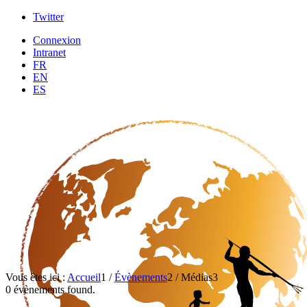
Twitter
Connexion
Intranet
FR
EN
ES
Vous êtes ici :
Accueil
1
/
Évènements
2
/
Médias
3
0 évènements found.