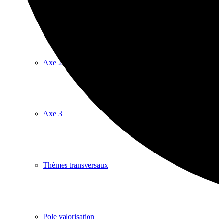
Axe 1
Axe 2
Axe 3
Thèmes transversaux
Pole valorisation