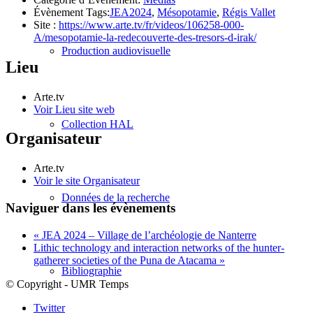
Évènement Tags:
JEA2024
,
Mésopotamie
,
Régis Vallet
Site :
https://www.arte.tv/fr/videos/106258-000-
A/mesopotamie-la-redecouverte-des-tresors-d-irak/
Production audiovisuelle
Lieu
Arte.tv
Voir Lieu site web
Collection HAL
Organisateur
Arte.tv
Voir le site Organisateur
Données de la recherche
Naviguer dans les évènements
«
JEA 2024 – Village de l’archéologie de Nanterre
Lithic technology and interaction networks of the hunter-
gatherer societies of the Puna de Atacama
»
Bibliographie
© Copyright - UMR Temps
Twitter